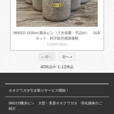
BREED 1500ml 菌糸ビン（２次発菌・手詰め） 16本
セット 好評販売感謝価格
13,600円(税込)
« 前へ
次へ »
40
1-12
商品中
商品
オオクワガタ引き取りサービス開始！
BREED菌糸ビン 大型・美形オオクワガタ 羽化個体のご
紹介