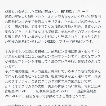
成果をカタチにした究極の菌糸ビン「BREED」ブリード
幾多の実証より解明された、オオクワガタなどのクワガタ飼育用
の菌糸ビンに必要で最適なマテリアル。さらにオガの粒子の大き
さや、菌の種類、必要不可欠な添加物の種類と割合、良質な水の
割合などを、さまざまな状況で研究。それら多くのファクターを
反映し導きだした最適なレシピにより完成された、まったく新し
い究極の菌糸ビンそれが「BREED」ブリード菌糸ビンです。
オガをボトルに詰める機械は、菌糸ビン専用に開発・セッティン
グされた他社にはない菌糸ビン専用マシーンです。強力なプレス
が可能なマシーンを使用して４度のプレスを行い超堅詰めされて
います。
キノコ用の機械、キノコ生産と共用しているキノコ栽培業者さん
で作られる菌糸ビンとは別物、密度や硬さが全く違います。異次
元のクオリティ、まさにクワガタ飼育専用の菌糸ビンです。
とくにオオクワガタの大型・美形の育成に高い実績、写真は上阿
古谷産WF1-81mm、岐阜県養老産WF2-80mm、山梨県韮崎産
WF1-83mm、自信をもってお勧めできる菌糸ビンです。